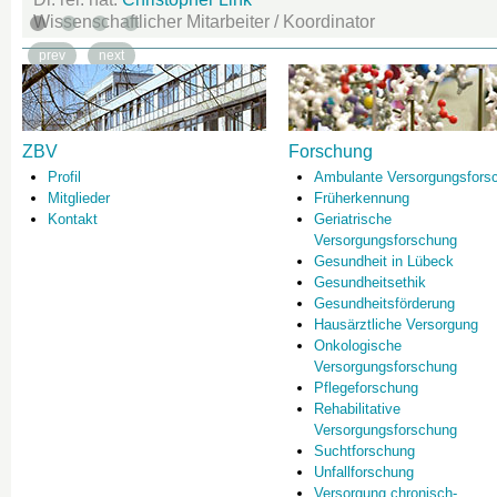
Wissenschaftlicher Mitarbeiter / Koordinator
prev
next
ZBV
Forschung
Profil
Ambulante Versorgungsfors
Mitglieder
Früherkennung
Kontakt
Geriatrische
Versorgungsforschung
Gesundheit in Lübeck
Gesundheitsethik
Gesundheitsförderung
Hausärztliche Versorgung
Onkologische
Versorgungsforschung
Pflegeforschung
Rehabilitative
Versorgungsforschung
Suchtforschung
Unfallforschung
Versorgung chronisch-