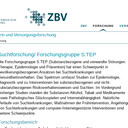
ZBV
FORSCHUNG
VER
zin und Versorgungsforschung
chung
Suchtforschung/ Forschungsgruppe S:TEP
Die Forschungsgruppe S:TEP (Substanzbezogene und verwandte Störungen:
herapie, Epidemiologie und Prävention) hat einen Schwerpunkt in
bevölkerungsbezogenen Ansätzen bei Suchterkrankungen und
Gesundheitsverhalten. Das Spektrum umfasst Studien zur Epidemiologie,
Diagnostik und zu Interventionen bei substanzbezogenen und nicht-
substanzbezogenen Risikoverhaltensweisen und Süchten. Im Vordergrund
bisheriger Studien standen die Substanzen Alkohol, Tabak und Medikamente
owie Pathologisches Glücksspielen und Internetabhängigkeit. Natürliche
Verläufe von Suchterkrankungen, Maßnahmen der Frühintervention, Angehörig
von Suchterkrankungen und computer-/internetgestützte Interventionen sind
weitere Schwerpunkte.
Forschungsbereich