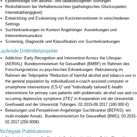
Epidemiologie von alkohol– und tabakbezogenen Störungen
Risikofaktoren bei Verhaltenssüchten (pathologisches Glücksspielen,
Internetabhängigkeit)
Entwicklung und Evaluierung von Kurzinterventionen in verschiedenen
Settings
Suchterkrankungen im Kontext Angehöriger: Auswirkungen und
Interventionsansätze
Screening, Diagnostik und Klassifikation von Suchterkrankungen
Laufende Drittmittelprojekte
Addiction: Early Recognition and Intervention Across the Lifespan
(AERIAL): Bundesministerium für Gesundheit (BMBF) im Rahmen des
Forschungsnetzes zu psychischen Erkrankungen. Rekrutierung im
Rahmen der Teilprojekte “Reduction of harmful alcohol and tobacco use in
the general population by individualized e-coach assisted computer or
smartphone interventions (CS-I)” und “Individually tailored E-health
interventions for primary care patients with problematic alcohol use and co
occurring depressive symptoms (ITE)” in Kooperation mit der Universität
Greifswald und der Universität Tübingen. 02.2015-09.2017 (180.000 €)
Belastungen und Perspektiven Angehöriger Suchtkranker (BEPAS): ein
multi-modaler Ansatz. Bundesministerium für Gesundheit (BMG); 03.2015-
02.2017 (250.000€)
Wichtigste Publikationen