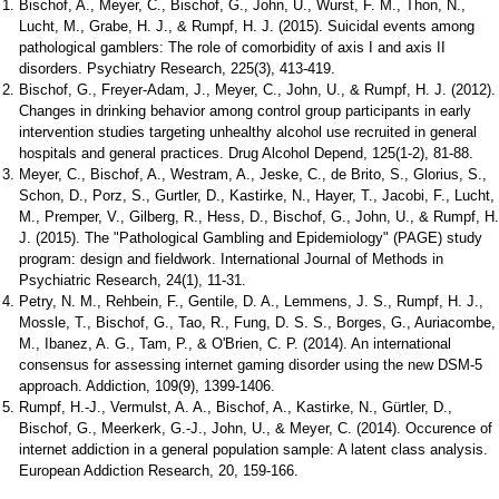
Bischof, A., Meyer, C., Bischof, G., John, U., Wurst, F. M., Thon, N.,
Lucht, M., Grabe, H. J., & Rumpf, H. J. (2015). Suicidal events among
pathological gamblers: The role of comorbidity of axis I and axis II
disorders. Psychiatry Research, 225(3), 413-419.
Bischof, G., Freyer-Adam, J., Meyer, C., John, U., & Rumpf, H. J. (2012).
Changes in drinking behavior among control group participants in early
intervention studies targeting unhealthy alcohol use recruited in general
hospitals and general practices. Drug Alcohol Depend, 125(1-2), 81-88.
Meyer, C., Bischof, A., Westram, A., Jeske, C., de Brito, S., Glorius, S.,
Schon, D., Porz, S., Gurtler, D., Kastirke, N., Hayer, T., Jacobi, F., Lucht,
M., Premper, V., Gilberg, R., Hess, D., Bischof, G., John, U., & Rumpf, H
J. (2015). The "Pathological Gambling and Epidemiology" (PAGE) study
program: design and fieldwork. International Journal of Methods in
Psychiatric Research, 24(1), 11-31.
Petry, N. M., Rehbein, F., Gentile, D. A., Lemmens, J. S., Rumpf, H. J.,
Mossle, T., Bischof, G., Tao, R., Fung, D. S. S., Borges, G., Auriacombe,
M., Ibanez, A. G., Tam, P., & O'Brien, C. P. (2014). An international
consensus for assessing internet gaming disorder using the new DSM-5
approach. Addiction, 109(9), 1399-1406.
Rumpf, H.-J., Vermulst, A. A., Bischof, A., Kastirke, N., Gürtler, D.,
Bischof, G., Meerkerk, G.-J., John, U., & Meyer, C. (2014). Occurence of
internet addiction in a general population sample: A latent class analysis.
European Addiction Research, 20, 159-166.