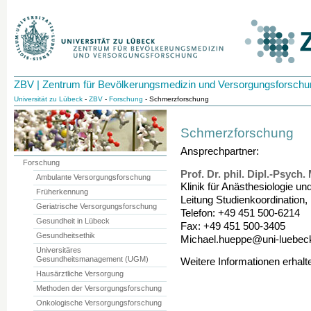
ZBV | Zentrum für Bevölkerungsmedizin und Versorgungsforschu
Universität zu Lübeck
-
ZBV
-
Forschung
- Schmerzforschung
Schmerzforschung
Ansprechpartner:
Forschung
Prof. Dr. phil. Dipl.-Psych
Ambulante Versorgungsforschung
Klinik für Anästhesiologie un
Früherkennung
Leitung Studienkoordination,
Geriatrische Versorgungsforschung
Telefon: +49 451 500-6214
Gesundheit in Lübeck
Fax: +49 451 500-3405
Gesundheitsethik
Michael.hueppe@uni-luebec
Universitäres
Gesundheitsmanagement (UGM)
Weitere Informationen erhalt
Hausärztliche Versorgung
Methoden der Versorgungsforschung
Onkologische Versorgungsforschung